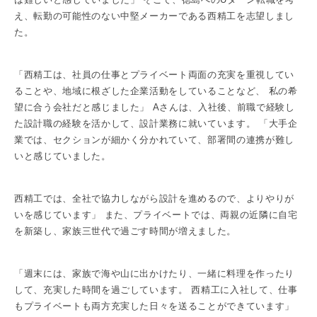
え、転勤の可能性のない中堅メーカーである西精工を志望しまし
た。
「西精工は、社員の仕事とプライベート両面の充実を重視してい
ることや、地域に根ざした企業活動をしていることなど、 私の希
望に合う会社だと感じました」 Aさんは、入社後、前職で経験し
た設計職の経験を活かして、設計業務に就いています。 「大手企
業では、セクションが細かく分かれていて、部署間の連携が難し
いと感じていました。
西精工では、全社で協力しながら設計を進めるので、よりやりが
いを感じています」 また、プライベートでは、両親の近隣に自宅
を新築し、家族三世代で過ごす時間が増えました。
「週末には、家族で海や山に出かけたり、一緒に料理を作ったり
して、充実した時間を過ごしています。 西精工に入社して、仕事
もプライベートも両方充実した日々を送ることができています」