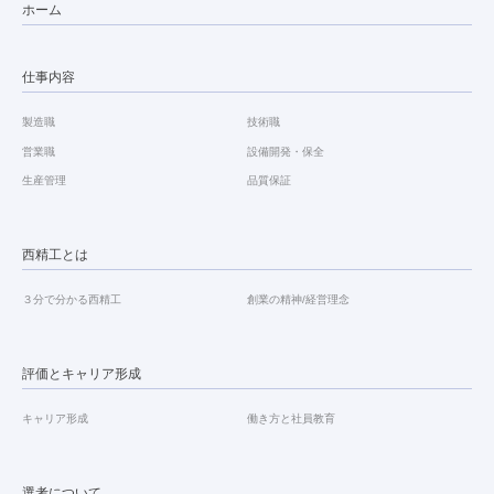
ホーム
仕事内容
製造職
技術職
営業職
設備開発・保全
生産管理
品質保証
西精工とは
３分で分かる西精工
創業の精神/経営理念
評価とキャリア形成
キャリア形成
働き方と社員教育
選考について