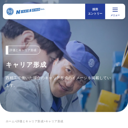
採用
メニ
エントリー
メニュー
評価とキャリア形成
キャリア形成
西精工で働いた場合のキャリア形成のイメージを掲載してい
ます。
ホーム
>
評価とキャリア形成
>
キャリア形成