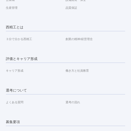
生産管理
品質保証
西精工とは
３分で分かる西精工
創業の精神/経営理念
評価とキャリア形成
キャリア形成
働き方と社員教育
選考について
よくある質問
選考の流れ
募集要項