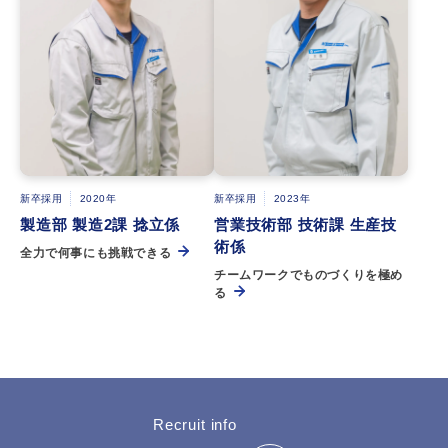
新卒採用
2020年
新卒採用
2023年
製造部 製造2課 捻立係
営業技術部 技術課 生産技
術係
全力で何事にも挑戦できる
チームワークでものづくりを極め
る
Recruit info