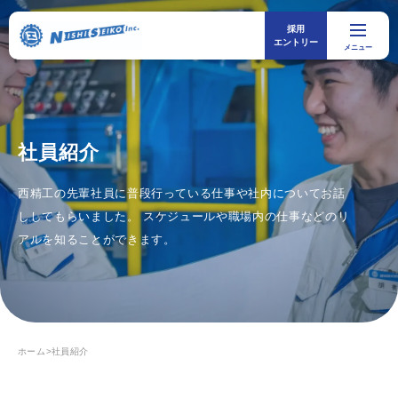
採用
メニ
エントリー
メニュー
社員紹介
西精工の先輩社員に普段行っている仕事や社内についてお話
ししてもらいました。 スケジュールや職場内の仕事などのリ
アルを知ることができます。
ホーム
>
社員紹介