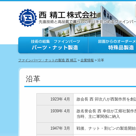
ファインパーツ・ナットの製造 西 精工
>
企業情報
> 沿革
沿革
1923年 4月
故会長 西 卯次八が西製作所を
1939年 4月
故名誉会長 西 幸信が工熔社製
当時、主に軍関係に納入
1947年 3月
戦後、ナット・割ピンの製造開始