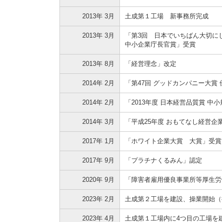
2013年 3月
土成第１工場 新事務所完成
2013年 3月
「第3回 日本でいちばん大切に
中小企業庁長官賞」受賞
2013年 8月
「経営理念」改定
2014年 2月
「第47回 グッドカンパニー大賞
2014年 2月
「2013年度 日本経営品質賞 中
2014年 3月
「平成25年度 おもてなし経営企
2017年 1月
「ホワイト企業大賞 大賞」受賞
2017年 9月
「プラチナくるみん」認定
2020年 9月
「障害者雇用優良事業所等厚生労
2023年 2月
土成第２工場を建設、操業開始（
2023年 4月
土成第１工場内に4つ目の工場を