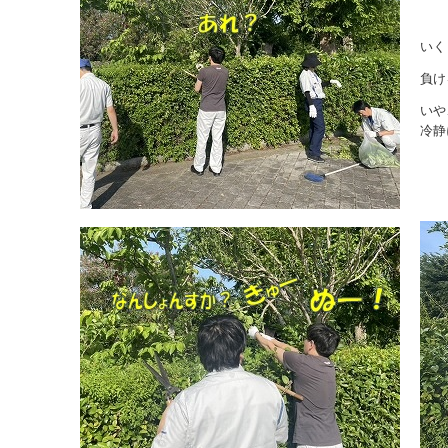
いく
負け
いや
冷静