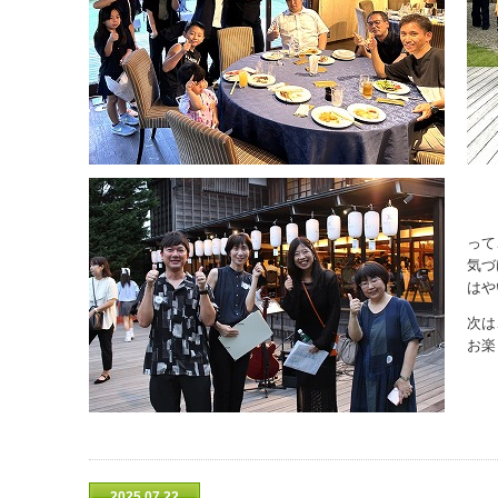
って
気づ
はや
次は
お楽
2025.07.22