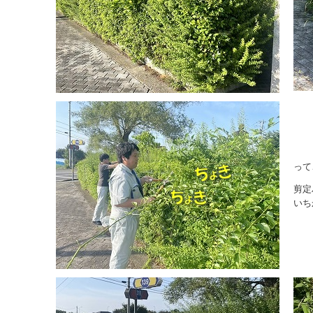
って
剪定
いち