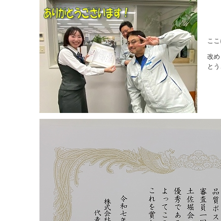
ここ
改め
とう