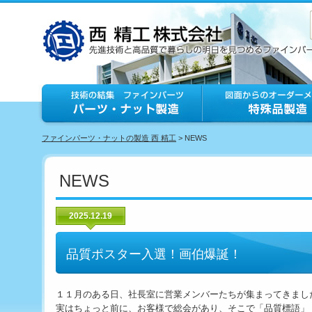
ファインパーツ・ナットの製造 西 精工
> NEWS
NEWS
2025.12.19
品質ポスター入選！画伯爆誕！
１１月のある日、社長室に営業メンバーたちが集まってきまし
実はちょっと前に、お客様で総会があり、そこで「品質標語」