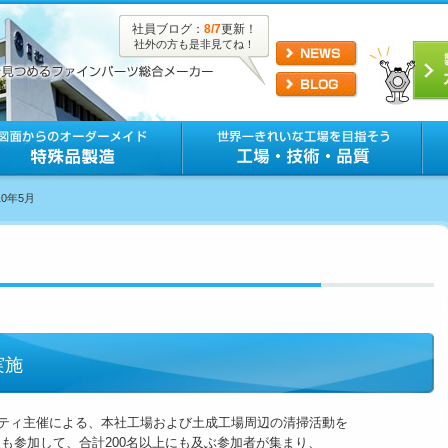
社員ブログ：
8/7
更新！
社外の方も是非見てね！
10年5月
実施
ニティ主催による、本社工場および土成工場周辺の清掃活動を
参加して、合計200名以上にも及ぶ参加者が集まり、