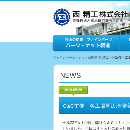
ファインパーツ・ナットの製造 西 精工
>
NEWS
> 20
NEWS
2010.05.29
C&C主催 各工場周辺清掃
平成22年5月29日に弊社Ｃ＆Ｃコミュ
行いました。当日は４月入社の新入社員も