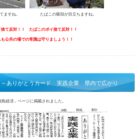
てますね。
たばこの吸殻が目立ちますね。
イ捨て反対！！ たばこのポイ捨て反対！！
んも公共の場での常識は守りましょう！！
 ～ありがとうカード 実践企業 県内で広がり
「徳島経済」ページに掲載されました。