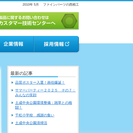
2010年 5月
ファインパーツの西精工
最新の記事
品質ポスター入選！画伯爆誕！
サマーパーティー２０２５ その７：
みんなの笑顔
土成中央公園環境整備：雑草との格
闘！
千松小学校 感謝の集い
土成中央公園清掃活