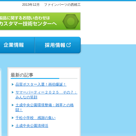
2013年12月
ファインパーツの西精工
最新の記事
品質ポスター入選！画伯爆誕！
サマーパーティー２０２５ その７：
みんなの笑顔
土成中央公園環境整備：雑草との格
闘！
千松小学校 感謝の集い
土成中央公園清掃活