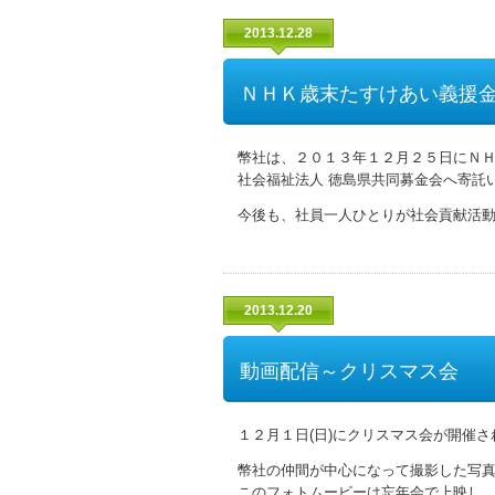
2013.12.28
ＮＨＫ歳末たすけあい義援
幣社は、２０１３年１２月２５日にＮＨ
社会福祉法人 徳島県共同募金会へ寄託
今後も、社員一人ひとりが社会貢献活動
2013.12.20
動画配信～クリスマス会
１２月１日(日)にクリスマス会が開催さ
幣社の仲間が中心になって撮影した写真
このフォトムービーは忘年会で上映し、