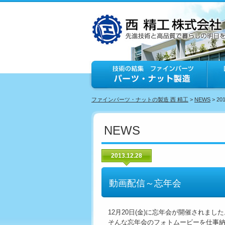
ファインパーツ・ナットの製造 西 精工
>
NEWS
> 20
NEWS
2013.12.28
動画配信～忘年会
12月20日(金)に忘年会が開催されま
そんな忘年会のフォトムービーを仕事納