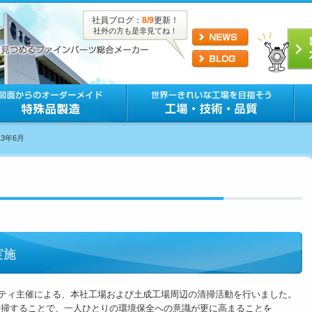
社員ブログ：
8/9
更新！
社外の方も是非見てね！
13年6月
実施
ニティ主催による、本社工場および土成工場周辺の清掃活動を行いました。
掃することで、一人ひとりの環境保全への意識が更に高まることを