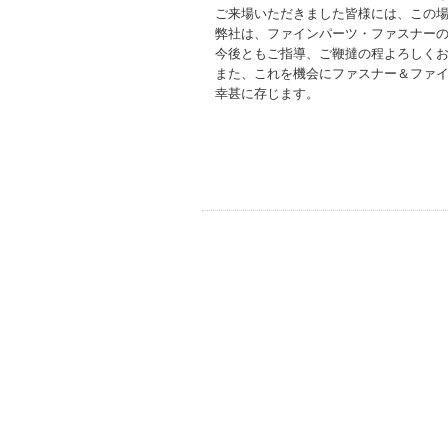
ご来場いただきました皆様には、この場
弊社は、ファインパーツ・ファスナーの
今後ともご指導、ご鞭撻の程よろしくお
また、これを機会にファスナー＆ファイ
幸甚に存じます。
西 精
常務取締