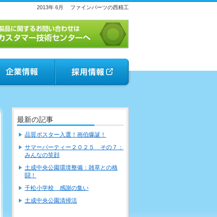
2013年 6月
ファインパーツの西精工
最新の記事
品質ポスター入選！画伯爆誕！
サマーパーティー２０２５ その７：
みんなの笑顔
土成中央公園環境整備：雑草との格
闘！
千松小学校 感謝の集い
土成中央公園清掃活