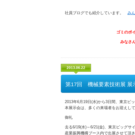
社員ブログでも紹介しています。
み
ゴミのポ
みなさ
2013.06.22
第17回 機械要素技術展 展
2013年6月19日(水)から3日間、東京
本展示会は、多くの来場者をお迎えして
御礼
去る6/19(水)～6/21(金)、東京ビッ
産業振興機構ブース内で出展させて頂き