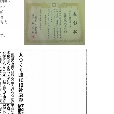
経営塾・
クノ
極的
彰さ
育成
す。