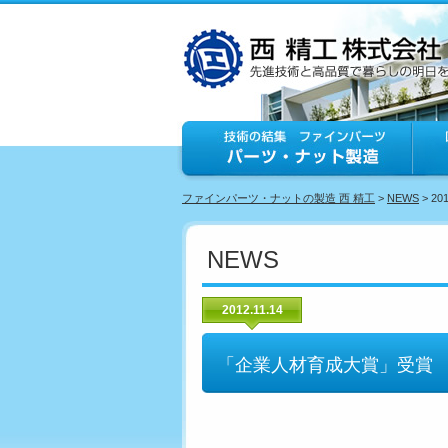
ファインパーツ・ナットの製造 西 精工
>
NEWS
> 20
NEWS
2012.11.14
「企業人材育成大賞」受賞