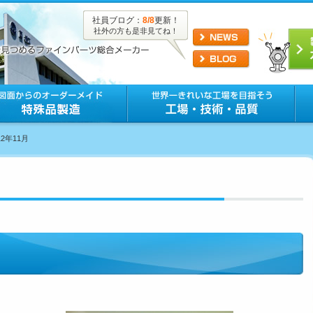
社員ブログ：
8/8
更新！
社外の方も是非見てね！
12年11月