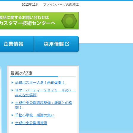
2012年11月
ファインパーツの西精工
最新の記事
品質ポスター入選！画伯爆誕！
サマーパーティー２０２５ その７：
みんなの笑顔
土成中央公園環境整備：雑草との格
闘！
千松小学校 感謝の集い
土成中央公園清掃活