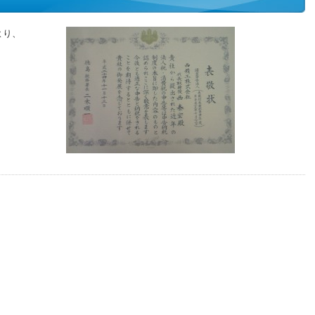
より、
て