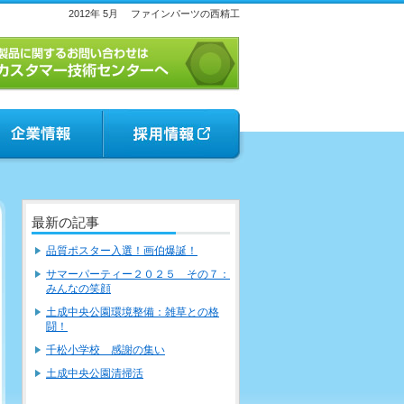
2012年 5月
ファインパーツの西精工
最新の記事
品質ポスター入選！画伯爆誕！
サマーパーティー２０２５ その７：
みんなの笑顔
土成中央公園環境整備：雑草との格
闘！
千松小学校 感謝の集い
土成中央公園清掃活