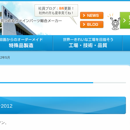
社員ブログ：
8/6
更新！
社外の方も是非見てね！
12年5月
012
ソン。