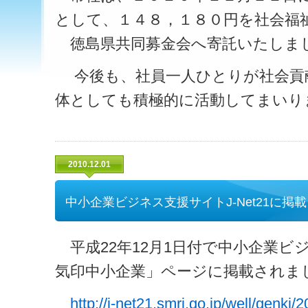
として、１４８，１８０円を社会福
徳島県共同募金会へ寄託いたしま
今後も、社員一人ひとりが社会貢
体としても積極的に活動してまいり
2010.12.01
中小企業ビジネス支援サイトJ-Net21に
平成22年12月1日付で中小企業ビジネ
気印中小企業」ページに掲載されま
http://j-net21.smrj.go.jp/well/genki