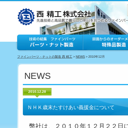
ファインパーツ・ナットの製造 西 精工
>
NEWS
> 2010年12月
NEWS
2010.12.28
ＮＨＫ歳末たすけあい義援金について
幣社は、２０１０年１２月２２日に