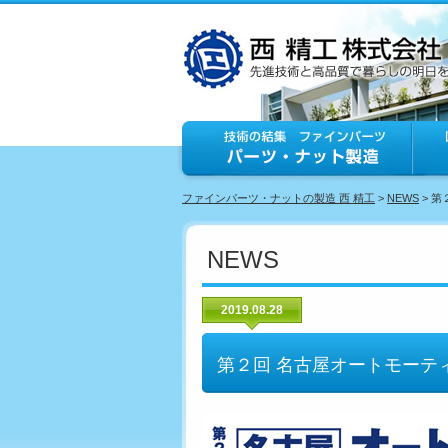
ファインパーツ・ナットの製造 西 精工
>
NEWS
> 
NEWS
2019.08.28
第２回 名古屋オートモーテ