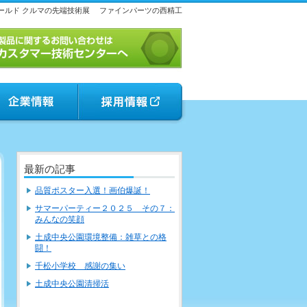
ールド クルマの先端技術展
ファインパーツの西精工
最新の記事
品質ポスター入選！画伯爆誕！
サマーパーティー２０２５ その７：
みんなの笑顔
土成中央公園環境整備：雑草との格
闘！
千松小学校 感謝の集い
土成中央公園清掃活