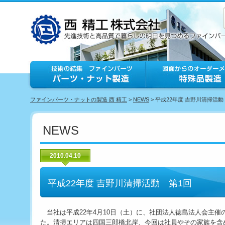
ファインパーツ・ナットの製造 西 精工
>
NEWS
> 平成22年度 吉野川清掃活動
NEWS
2010.04.10
平成22年度 吉野川清掃活動 第1回
当社は平成22年4月10日（土）に、社団法人徳島法人会主催
た。清掃エリアは四国三郎橋北岸、今回は社員やその家族を含