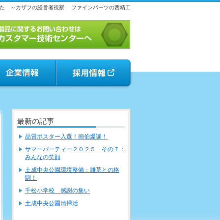
た ～カザフの経営者視察
ファインパーツの西精工
最新の記事
品質ポスター入選！画伯爆誕！
サマーパーティー２０２５ その７：
みんなの笑顔
土成中央公園環境整備：雑草との格
闘！
千松小学校 感謝の集い
土成中央公園清掃活