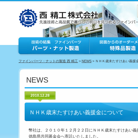
ファインパーツ・ナットの製造 西 精工
>
NEWS
> ＮＨＫ歳末たすけあい義援
NEWS
2010.12.28
ＮＨＫ歳末たすけあい義援金について
幣社は、２０１０年１２月２２日にＮＨＫ歳末たすけあい義
徳島県共同募金会へ寄託いたしました。