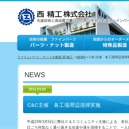
ファインパーツ・ナットの製造 西 精工
>
NEWS
> C&C主催 各工場周辺清掃
NEWS
2011.03.05
C&C主催 各工場周辺清掃実施
平成23年3月5日に弊社Ｃ＆Ｃコミュニティ主催による、本
日ごろ何気なく通り過ぎる歩道や溝を清掃することで、一人