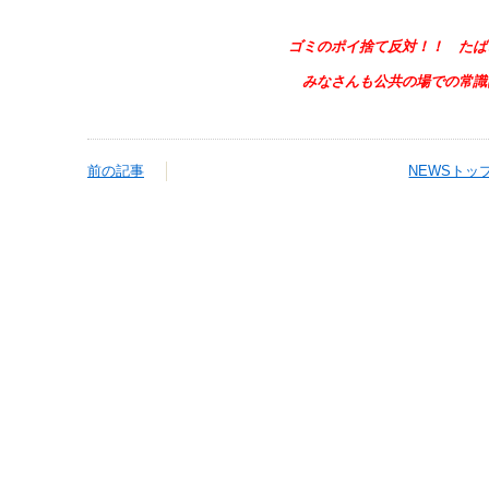
ゴミのポイ捨て反対！！ たば
みなさんも公共の場での常識
前の記事
NEWSトッ