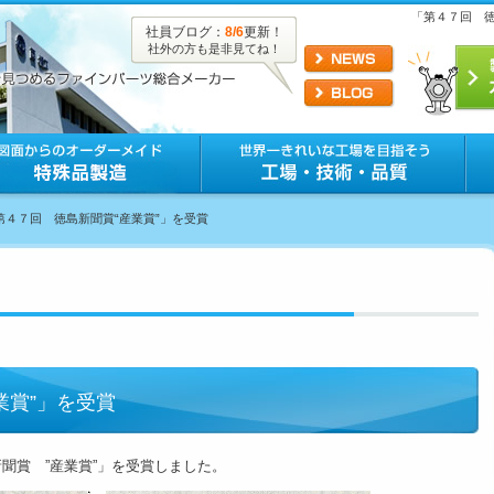
「第４７回 徳
社員ブログ：
8/6
更新！
社外の方も是非見てね！
「第４７回 徳島新聞賞“産業賞”」を受賞
業賞”」を受賞
聞賞 ”産業賞”」を受賞しました。