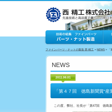
ファインパーツ・ナットの製造 西 精工
>
NEWS
> 
NEWS
2011.06.01
「第４７回 徳島新聞賞“産
この度、弊社、社長が「第47回 徳島新