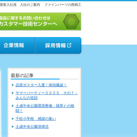
年度新入社員 入社のご案内
ファインパーツの西精工
最新の記事
品質ポスター入選！画伯爆誕！
サマーパーティー２０２５ その７：
みんなの笑顔
土成中央公園環境整備：雑草との格
闘！
千松小学校 感謝の集い
土成中央公園清掃活