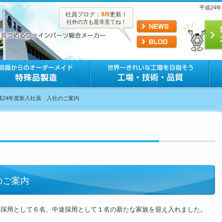
平成24
社員ブログ：
8/9
更新！
社外の方も是非見てね！
平成24年度新入社員 入社のご案内
のご案内
採用として６名、中途採用として１名の新たな家族を迎え入れました。