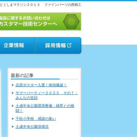
とくしまマラソン２０１３
ファインパーツの西精工
最新の記事
品質ポスター入選！画伯爆誕！
サマーパーティー２０２５ その７：
みんなの笑顔
土成中央公園環境整備：雑草との格
闘！
千松小学校 感謝の集い
土成中央公園清掃活