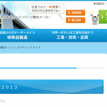
動画配信～
社員ブログ：
8/9
更新！
社外の方も是非見てね！
動画配信～とくしまマラソン２０１３
ン２０１３
ソン。