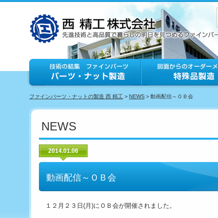
ファインパーツ・ナットの製造 西 精工
>
NEWS
> 動画配信～ＯＢ会
NEWS
2014.01.06
動画配信～ＯＢ会
１２月２３日(月)にＯＢ会が開催されました。