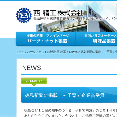
ファインパーツ・ナットの製造 西 精工
>
NEWS
> 徳島新聞に掲載 ～子育て
NEWS
2014.06.17
徳島新聞に掲載 ～子育て企業賞受賞
徳島など１１県の知事のつくる「子育て同盟」の２０１４年
ありがとうございました。今後とも、ご指導ご鞭撻のほどよ