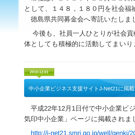
として、１４８，１８０円を社会福
徳島県共同募金会へ寄託いたしま
今後も、社員一人ひとりが社会貢
体としても積極的に活動してまいり
2010.12.01
中小企業ビジネス支援サイトJ-Net21に
平成22年12月1日付で中小企業ビジネ
気印中小企業」ページに掲載されま
http://j-net21.smrj.go.jp/well/genki