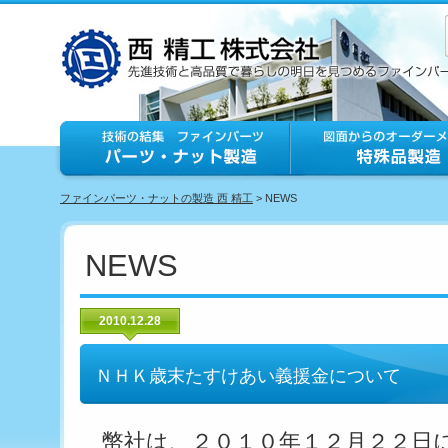
ファインパーツ・ナットの製造 西 精工
> NEWS
NEWS
2010.12.28
ＮＨＫ歳末たすけあい義援金について
幣社は、２０１０年１２月２２日に