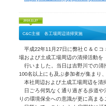
2010.11.27
C&C主催 各工場周辺清掃実施
平成22年11月27日に弊社Ｃ＆Ｃ
場および土成工場周辺の清掃活動を
行いました。当日は吉野川での清
100名以上にも及ぶ参加者が集まり
本社周辺および土成工場周辺を清
日ごろ何気なく通り過ぎる歩道や
りの環境保全への意識が更に高まる