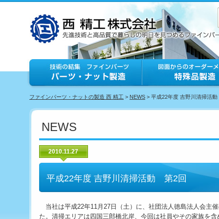
ファインパーツ・ナットの製造 西 精工
>
NEWS
> 平成22年度 吉野川清掃活動
NEWS
2010.11.27
平成22年度 吉野川清掃活動 第2回
当社は平成22年11月27日（土）に、社団法人徳島法人会主
た。清掃エリアは四国三郎橋北岸、今回は社員やその家族を含