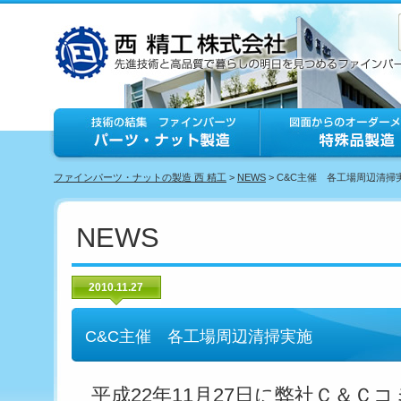
ファインパーツ・ナットの製造 西 精工
>
NEWS
> C&C主催 各工場周辺清掃
NEWS
2010.11.27
C&C主催 各工場周辺清掃実施
平成22年11月27日に弊社Ｃ＆Ｃ