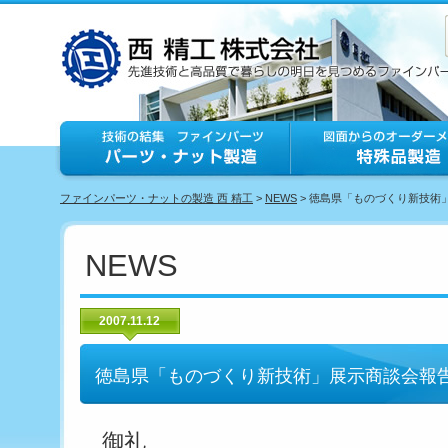
ファインパーツ・ナットの製造 西 精工
>
NEWS
> 徳島県「ものづくり新技術
NEWS
2007.11.12
徳島県「ものづくり新技術」展示商談会報
御礼