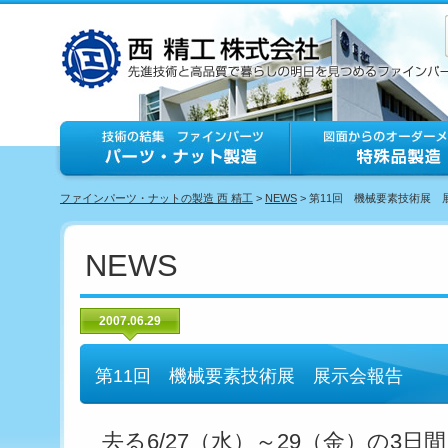
ファインパーツ・ナットの製造 西 精工
>
NEWS
> 第11回 機械要素技術展 
NEWS
2007.06.29
第11回 機械要素技術展 展示会報告
去る6/27（水）～29（金）の3日