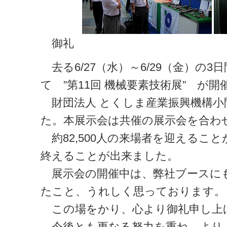
御礼
去る6/27（水）～6/29（金）の
て ”第11回 機械要素技術展” が開
財団法人 とくしま産業振興機構小
た。本展示会は共催の展示会を合わ
約82,500人の来場者を迎えるこ
終えることが出来ました。
展示会の開催中は、弊社ブースに
たこと、うれしく思っております。
この場をかり、心より御礼申し上
今後とも更なる努力を重ね、より