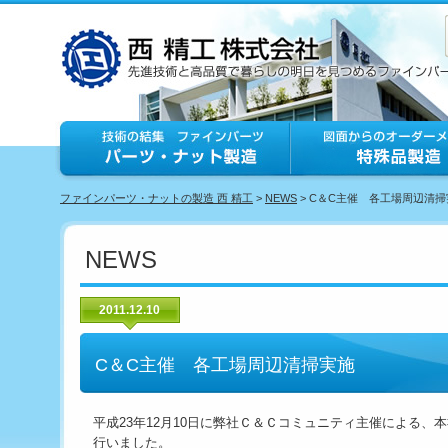
ファインパーツ・ナットの製造 西 精工
>
NEWS
> C＆C主催 各工場周辺清掃
NEWS
2011.12.10
C＆C主催 各工場周辺清掃実施
平成23年12月10日に弊社Ｃ＆Ｃコミュニティ主催による、
行いました。