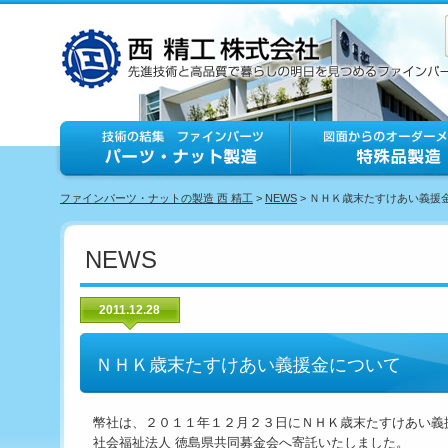
ファインパーツ・ナットの製造 西 精工
>
NEWS
> ＮＨＫ歳末たすけあい義援
NEWS
2011.12.28
ＮＨＫ歳末たすけあい義援金について
幣社は、２０１１年１２月２３日にＮＨＫ歳末たすけあい義
社会福祉法人 徳島県共同募金会へ寄託いたしました。