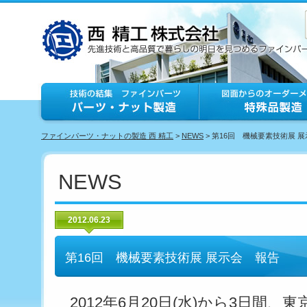
ファインパーツ・ナットの製造 西 精工
>
NEWS
> 第16回 機械要素技術展 
NEWS
2012.06.23
第16回 機械要素技術展 展示会 報告
2012年6月20日(水)から3日間、