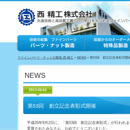
ファインパーツ・ナットの製造 西 精工
>
NEWS
> 第53回 創立記念表彰式開
NEWS
2013.09.02
第53回 創立記念表彰式開催
平成25年9月2日に、「第53回 創立記念表彰式」が行われ
受賞されたみなさん、おめでとうございました。