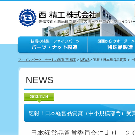
ファインパーツ・ナットの製造 西 精工
>
NEWS
> 速報！日本経営品質賞（中
NEWS
2013.11.14
速報！日本経営品質賞（中小規模部門）受
日本経営品質賞委員会により、２０