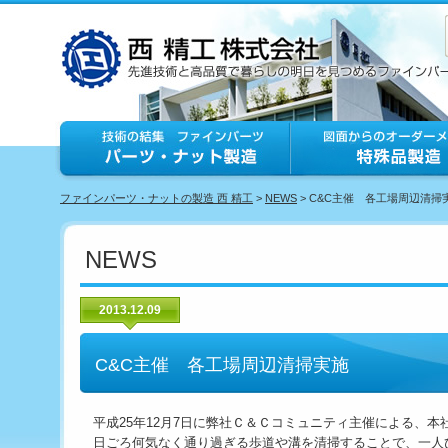
ファインパーツ・ナットの製造 西 精工
>
NEWS
> C&C主催 各工場周辺清掃
NEWS
2013.12.09
C&C主催 各工場周辺清掃実施
平成25年12月7日に弊社Ｃ＆Ｃコミュニティ主催による、本
日ごろ何気なく通り過ぎる歩道や溝を清掃することで、一人