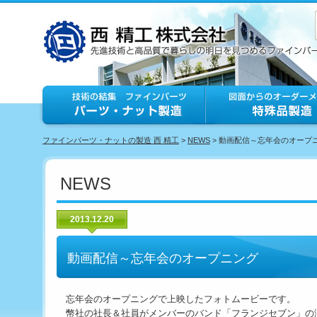
ファインパーツ・ナットの製造 西 精工
>
NEWS
> 動画配信～忘年会のオープ
NEWS
2013.12.20
動画配信～忘年会のオープニング
忘年会のオープニングで上映したフォトムービーです。
幣社の社長＆社員がメンバーのバンド「フランジセブン」の