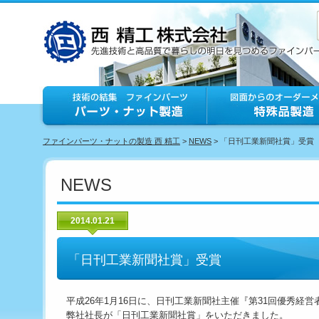
ファインパーツ・ナットの製造 西 精工
>
NEWS
> 「日刊工業新聞社賞」受賞
NEWS
2014.01.21
「日刊工業新聞社賞」受賞
平成26年1月16日に、日刊工業新聞社主催『第31回優秀経
弊社社長が「日刊工業新聞社賞」をいただきました。