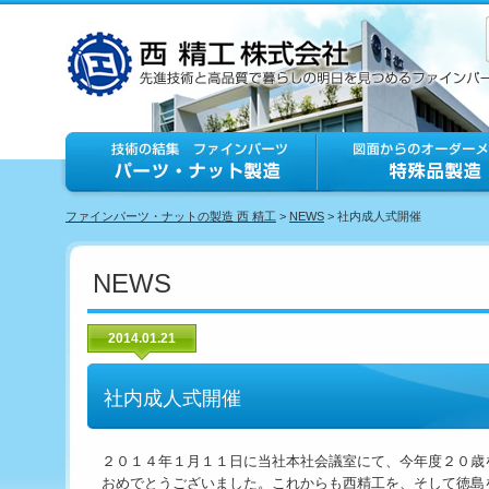
ファインパーツ・ナットの製造 西 精工
>
NEWS
> 社内成人式開催
NEWS
2014.01.21
社内成人式開催
２０１４年１月１１日に当社本社会議室にて、今年度２０歳
おめでとうございました。これからも西精工を、そして徳島