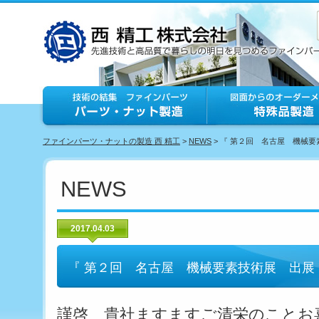
ファインパーツ・ナットの製造 西 精工
>
NEWS
> 『 第２回 名古屋 機械
NEWS
2017.04.03
『 第２回 名古屋 機械要素技術展 出展
謹啓 貴社ますますご清栄のことお