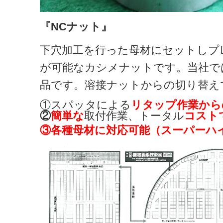
『NC
ナット』
下穴加工を行った母材にセットしプ
が可能なカシメナットです。当社で
品です。溶接ナットからの切り替え
①スパッタによる
リタップ作業から
②
簡単な
取付作業、トータル
コスト
③各種母材に対応可能（スーパーハ