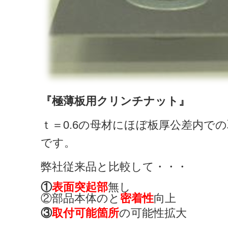
『
極薄板用クリンチナット
』
ｔ＝0.6の母材にほぼ板厚公差内で
です。
弊社従来品と比較して・・・
①
表面突起部
無し
②部品本体のと
密着性
向上
③
取付可能箇所
の可能性拡大