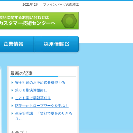
2021年 2月
ファインパーツの西精工
最新の記事
安全祈願のお浄め式＠成型４係
第６６期決算棚卸し！
こども園で早朝草刈り
防災士からロープワークを学ぶ！
生産管理課 「笑顔で夏をのりきろ
う」
カテゴリ