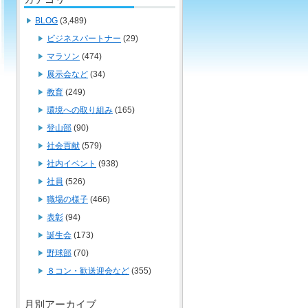
BLOG
(3,489)
ビジネスパートナー
(29)
マラソン
(474)
展示会など
(34)
教育
(249)
環境への取り組み
(165)
登山部
(90)
社会貢献
(579)
社内イベント
(938)
社員
(526)
職場の様子
(466)
表彰
(94)
誕生会
(173)
野球部
(70)
８コン・歓送迎会など
(355)
月別アーカイブ