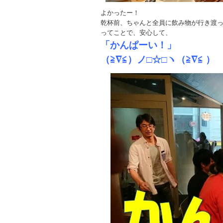
よかったー！
乾杯前、ちゃんと全員に飲み物が行き渡
ってことで、安心して、
「かんぱーい！」
（≧∇≦）ノ□☆□ヽ（≧∇≦ ）