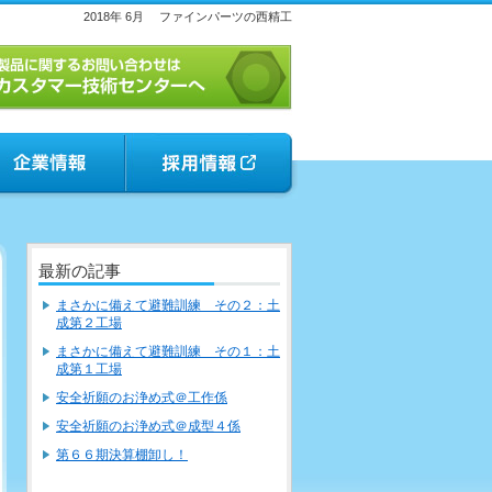
2018年 6月
ファインパーツの西精工
最新の記事
まさかに備えて避難訓練 その２：土
成第２工場
まさかに備えて避難訓練 その１：土
成第１工場
安全祈願のお浄め式＠工作係
安全祈願のお浄め式＠成型４係
第６６期決算棚卸し！