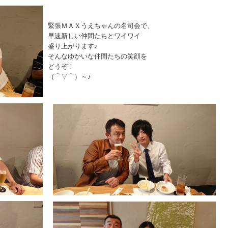
緊張ＭＡＸうえちゃんの名司会で、
早速新しい仲間たちとワイワイ
盛り上がります♪
そんなゆかいな仲間たちの笑顔を
どうぞ！
（⌒▽⌒）～♪