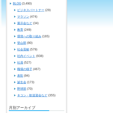
BLOG
(3,490)
ビジネスパートナー
(29)
マラソン
(474)
展示会など
(34)
教育
(249)
環境への取り組み
(165)
登山部
(90)
社会貢献
(579)
社内イベント
(938)
社員
(527)
職場の様子
(467)
表彰
(94)
誕生会
(173)
野球部
(70)
８コン・歓送迎会など
(355)
月別アーカイブ