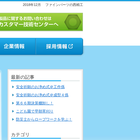
2018年12月
ファインパーツの西精工
最新の記事
安全祈願のお浄め式＠工作係
安全祈願のお浄め式＠成型４係
第６６期決算棚卸し！
こども園で早朝草刈り
防災士からロープワークを学ぶ！
カテゴリ