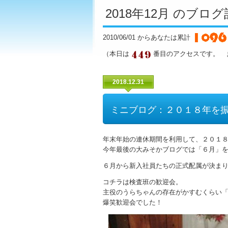
2018年12月 のブロ
2010/06/01 からあなたは累計
（本日は
番目のアクセスです。 
2018.12.31
ミニブログ：２０１８年を
年末年始の連休期間を利用して、２０１
今年最後の大みそかブログでは「６月」
６月から新入社員たちの正式配属が決ま
コチラは検査班の歓迎会。
主役のうらちゃんの存在がかすむくらい
爆笑歓迎会でした！