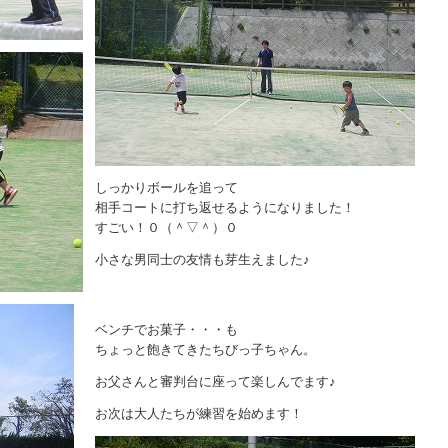
しっかりボールを追って
相手コートに打ち返せるようになりました！
すごい！０（＾▽＾）０
小さな男同士の友情も芽生えました♪
ベンチでお菓子・・・も
ちょっと飽きてきたちびっ子ちゃん。
お父さんと審判台に座って楽しんでます♪
お次は大人たちが練習を始めます！