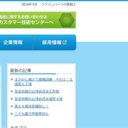
2014年 5月
ファインパーツの西精工
最新の記事
まさかに備えて避難訓練 その１：土
成第１工場
安全祈願のお浄め式＠工作係
安全祈願のお浄め式＠成型４係
第６６期決算棚卸し！
こども園で早朝草刈り
カテゴリ