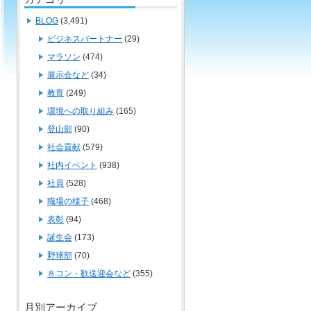
BLOG
(3,491)
ビジネスパートナー
(29)
マラソン
(474)
展示会など
(34)
教育
(249)
環境への取り組み
(165)
登山部
(90)
社会貢献
(579)
社内イベント
(938)
社員
(528)
職場の様子
(468)
表彰
(94)
誕生会
(173)
野球部
(70)
８コン・歓送迎会など
(355)
月別アーカイブ