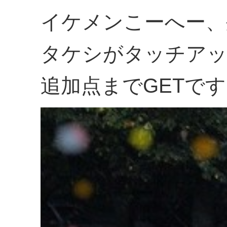
イケメンこーへー、
タケシがタッチア
追加点までGETで