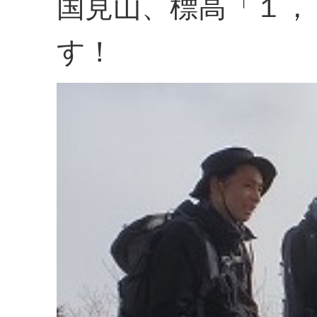
国見山、標高「１，
す！