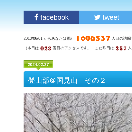
facebook
tweet
2010/06/01 からあなたは累計
人目の訪問
（本日は
番目のアクセスです。 また昨日は
人
2024.02.27
登山部＠国見山 その２