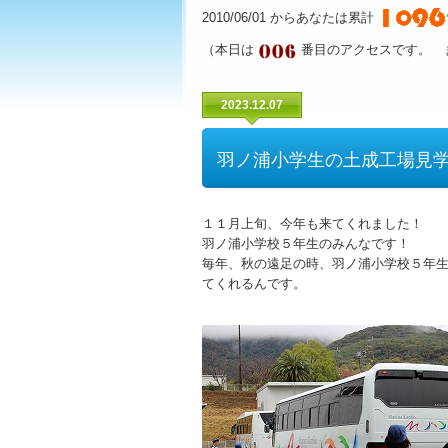
2010/06/01 からあなたは累計
（本日は
番目のアクセスです。 
2023.12.07
羽ノ浦小学生の土成工場見
１１月上旬、今年も来てくれました！
羽ノ浦小学校５年生のみんなです！
毎年、秋の遠足の時、羽ノ浦小学校５年
てくれるんです。