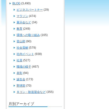
BLOG
(3,490)
ビジネスパートナー
(29)
マラソン
(474)
展示会など
(34)
教育
(249)
環境への取り組み
(165)
登山部
(90)
社会貢献
(579)
社内イベント
(938)
社員
(527)
職場の様子
(467)
表彰
(94)
誕生会
(173)
野球部
(70)
８コン・歓送迎会など
(355)
月別アーカイブ