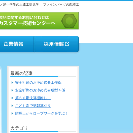
ノ浦小学生の土成工場見学
ファインパーツの西精工
最新の記事
安全祈願のお浄め式＠工作係
安全祈願のお浄め式＠成型４係
第６６期決算棚卸し！
こども園で早朝草刈り
防災士からロープワークを学ぶ！
カテゴリ