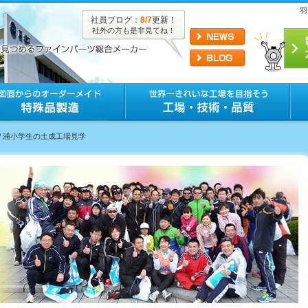
羽
社員ブログ：
8/7
更新！
社外の方も是非見てね！
羽ノ浦小学生の土成工場見学