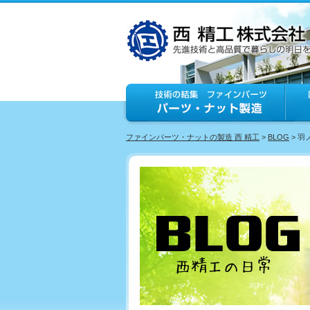
ファインパーツ・ナットの製造 西 精工
>
BLOG
> 