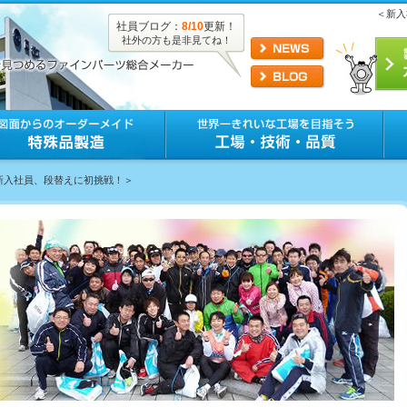
＜新入
社員ブログ：
8/10
更新！
社外の方も是非見てね！
＜新入社員、段替えに初挑戦！＞