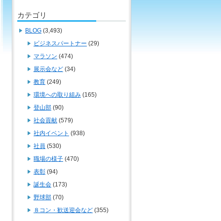
カテゴリ
BLOG
(3,493)
ビジネスパートナー
(29)
マラソン
(474)
展示会など
(34)
教育
(249)
環境への取り組み
(165)
登山部
(90)
社会貢献
(579)
社内イベント
(938)
社員
(530)
職場の様子
(470)
表彰
(94)
誕生会
(173)
野球部
(70)
８コン・歓送迎会など
(355)