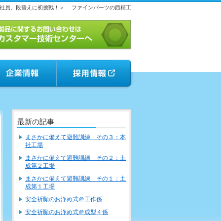
社員、段替えに初挑戦！＞
ファインパーツの西精工
最新の記事
まさかに備えて避難訓練 その３：本
社工場
まさかに備えて避難訓練 その２：土
成第２工場
まさかに備えて避難訓練 その１：土
成第１工場
安全祈願のお浄め式＠工作係
安全祈願のお浄め式＠成型４係