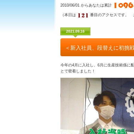
2010/06/01 からあなたは累計
（本日は
番目のアクセスです。 
2021.09.16
＜新入社員、段替えに初挑
今年の4月に入社し、6月に生産技術係に
とで密着しました！