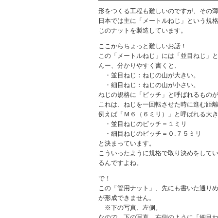
形をつくる工程も難しいのですが、その
日本では主に「メートルねじ」という規
じのナットを製造しています。
ここからちょっと難しいお話！
この「メートルねじ」には「並目ねじ」
んー、分かりやすく書くと、
・並目ねじ：ねじの山が大きい。
・細目ねじ：ねじの山が小さい。
ねじの規格に「ピッチ」と呼ばれるもの
これは、ねじを一回転させた時に進む距
例えば「Ｍ６（６ミリ）」と呼ばれる大
・並目ねじのピッチ＝１ミリ
・細目ねじのピッチ＝０.７５ミリ
と決まっています。
こういったように規格で取り決めをして
るんですよね。
で！
この「管用ナット」、先にも書いた通り
が形成できません。
※下の写真、左側。
なので、下の写真、右側のように「細目