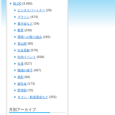
BLOG
(3,490)
ビジネスパートナー
(29)
マラソン
(474)
展示会など
(34)
教育
(249)
環境への取り組み
(165)
登山部
(90)
社会貢献
(579)
社内イベント
(938)
社員
(527)
職場の様子
(467)
表彰
(94)
誕生会
(173)
野球部
(70)
８コン・歓送迎会など
(355)
月別アーカイブ