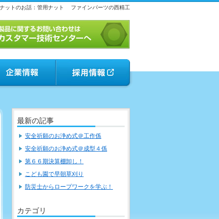
ナットのお話：管用ナット
ファインパーツの西精工
最新の記事
安全祈願のお浄め式＠工作係
安全祈願のお浄め式＠成型４係
第６６期決算棚卸し！
こども園で早朝草刈り
防災士からロープワークを学ぶ！
カテゴリ