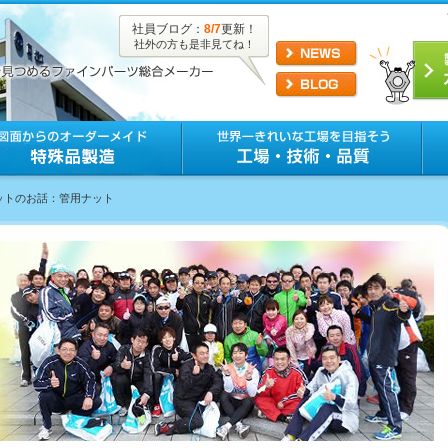
社員ブログ：
8/7
更新！
社外の方も是非見てね！
ナットのお話：管用ナット