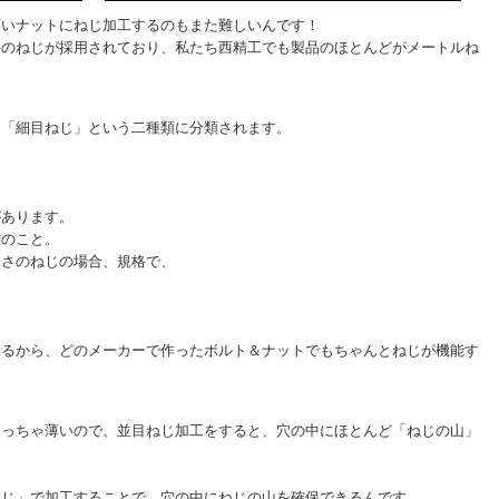
薄いナットにねじ加工するのもまた難しいんです！
格のねじが採用されており、私たち西精工でも製品のほとんどがメートルね
と「細目ねじ」という二種類に分類されます。
があります。
離のこと。
きさのねじの場合、規格で、
いるから、どのメーカーで作ったボルト＆ナットでもちゃんとねじが機能す
めっちゃ薄いので、並目ねじ加工をすると、穴の中にほとんど「ねじの山」
ねじ」で加工することで、穴の中にねじの山を確保できるんです。