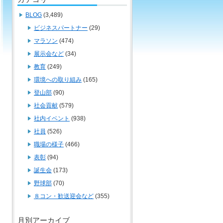
BLOG
(3,489)
ビジネスパートナー
(29)
マラソン
(474)
展示会など
(34)
教育
(249)
環境への取り組み
(165)
登山部
(90)
社会貢献
(579)
社内イベント
(938)
社員
(526)
職場の様子
(466)
表彰
(94)
誕生会
(173)
野球部
(70)
８コン・歓送迎会など
(355)
月別アーカイブ