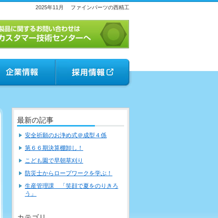
2025年11月
ファインパーツの西精工
最新の記事
安全祈願のお浄め式＠成型４係
第６６期決算棚卸し！
こども園で早朝草刈り
防災士からロープワークを学ぶ！
生産管理課 「笑顔で夏をのりきろ
う」
カテゴリ