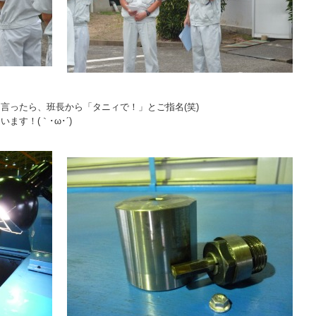
言ったら、班長から「タニィで！」とご指名(笑)
す！(｀･ω･´)