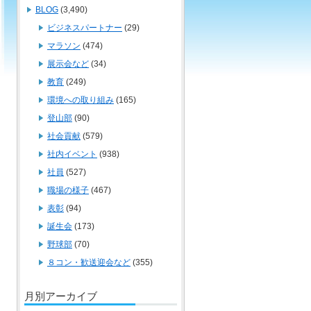
BLOG
(3,490)
ビジネスパートナー
(29)
マラソン
(474)
展示会など
(34)
教育
(249)
環境への取り組み
(165)
登山部
(90)
社会貢献
(579)
社内イベント
(938)
社員
(527)
職場の様子
(467)
表彰
(94)
誕生会
(173)
野球部
(70)
８コン・歓送迎会など
(355)
月別アーカイブ