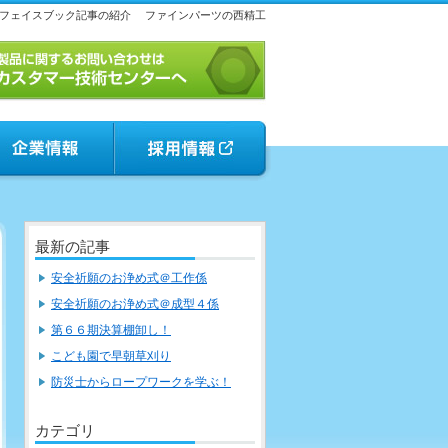
フェイスブック記事の紹介
ファインパーツの西精工
最新の記事
安全祈願のお浄め式＠工作係
安全祈願のお浄め式＠成型４係
第６６期決算棚卸し！
こども園で早朝草刈り
防災士からロープワークを学ぶ！
カテゴリ