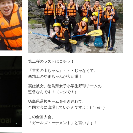
第二弾のラストはコチラ！
「世界の山ちゃん」・・・じゃなくて、
西精工のやまちゃんが大活躍！
実は彼女、徳島県女子小学生野球チームの
監督なんです！（マジで！）
徳島県選抜チームを引き連れて、
全国大会に出場していたんですよ！(｀･ω･´)
この全国大会、
「ガールズトーナメント」と言います！