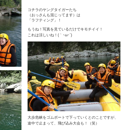
コチラのヤングタイガーたち
（おっさんも混じってます）は
「ラフティング」！
もうね！写真を見ているだけでキモチイイ！
これは涼しいね！(｀･ω･´)
大歩危峡をゴムボートで下っていくとのことですが、
途中で止まって、飛び込み大会も！（笑）