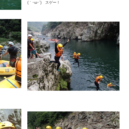
(｀･ω･´) スゲー！