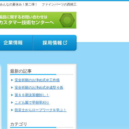
みんなの夏休み！第二弾！
ファインパーツの西精工
最新の記事
安全祈願のお浄め式＠工作係
安全祈願のお浄め式＠成型４係
第６６期決算棚卸し！
こども園で早朝草刈り
防災士からロープワークを学ぶ！
カテゴリ