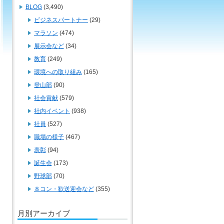
BLOG
(3,490)
ビジネスパートナー
(29)
マラソン
(474)
展示会など
(34)
教育
(249)
環境への取り組み
(165)
登山部
(90)
社会貢献
(579)
社内イベント
(938)
社員
(527)
職場の様子
(467)
表彰
(94)
誕生会
(173)
野球部
(70)
８コン・歓送迎会など
(355)
月別アーカイブ