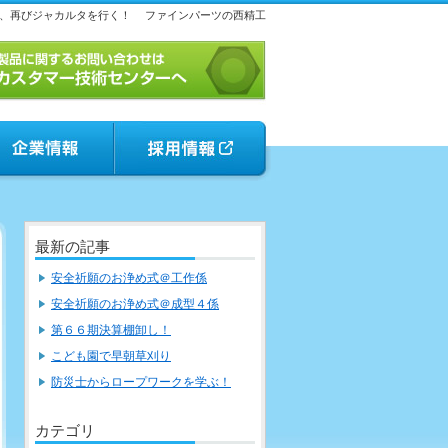
、再びジャカルタを行く！
ファインパーツの西精工
最新の記事
安全祈願のお浄め式＠工作係
安全祈願のお浄め式＠成型４係
第６６期決算棚卸し！
こども園で早朝草刈り
防災士からロープワークを学ぶ！
カテゴリ