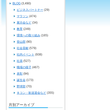
BLOG
(3,490)
ビジネスパートナー
(29)
マラソン
(474)
展示会など
(34)
教育
(249)
環境への取り組み
(165)
登山部
(90)
社会貢献
(579)
社内イベント
(938)
社員
(527)
職場の様子
(467)
表彰
(94)
誕生会
(173)
野球部
(70)
８コン・歓送迎会など
(355)
月別アーカイブ