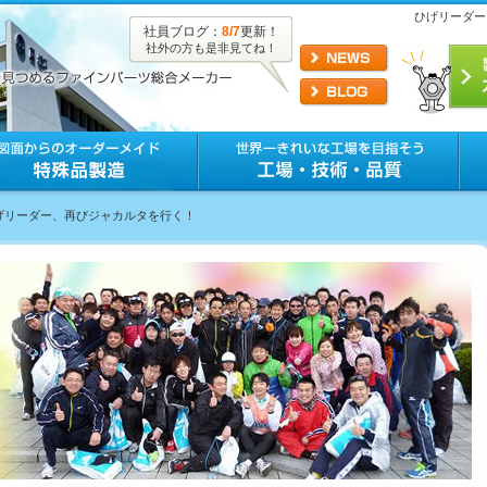
ひげリーダー
社員ブログ：
8/7
更新！
社外の方も是非見てね！
ひげリーダー、再びジャカルタを行く！