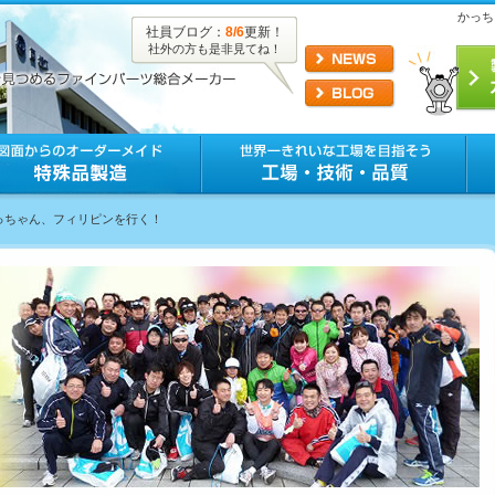
かっち
社員ブログ：
8/6
更新！
社外の方も是非見てね！
かっちゃん、フィリピンを行く！