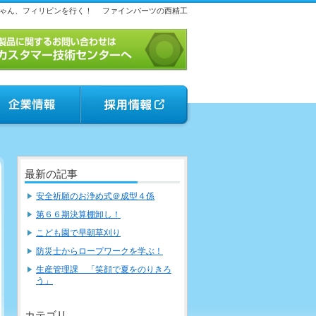
ゃん、フィリピンを行く！
ファインパーツの西精工
最新の記事
安全祈願のお浄め式＠成型４係
第６６期決算棚卸し！
こども園で早朝草刈り
防災士からロープワークを学ぶ！
生産管理課 「笑顔で夏をのりきろ
う」
カテゴリ