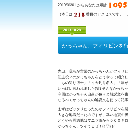
2010/06/01 からあなたは累計
（本日は
番目のアクセスです。 
2013.10.28
かっちゃん、フィリピンを
先日、我らが営業のかっちゃんがフィリ
初主役？のかっちゃんをどうやって紹介し
「もの知り博士」「イカ釣り名人」「寒
いっぱい言われました(笑) そんなかっち
今回はかっちゃん自身が色々と解説文を
なるべくかっちゃんの解説文を使って記
まずはビックリだったのがフィリピンを
大きな地震だったのですが、幸い地震の
どうやら震源地はマニラ市から５００キ
かっちゃん、ツイてるぜ！(≧▽≦)ﾉ