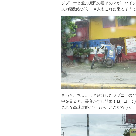
ジプニーと並ぶ庶民の足その２が「バイシク
人力駆動ながら、４人もこれに乗るそう
さっき、ちょこっと紹介したジプニーの
中を見ると、乗客がすし詰め！Σ(￣□￣；)
これが高速道路だろうが、どこだろうが