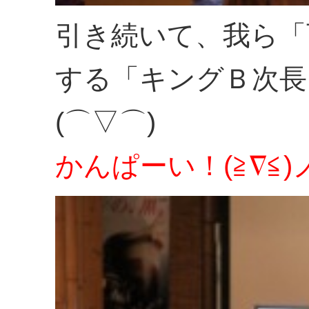
引き続いて、我ら「
する「キングＢ次長
(⌒▽⌒)
かんぱーい！(≧∇≦)ノ